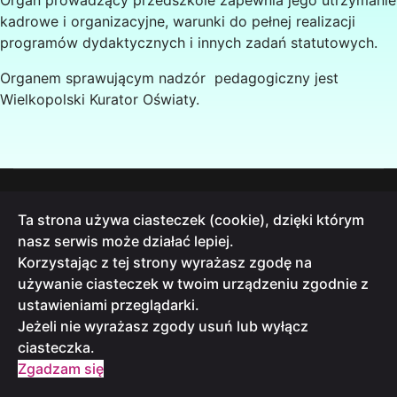
Organ prowadzący przedszkole zapewnia jego utrzymanie
kadrowe i organizacyjne, warunki do pełnej realizacji
programów dydaktycznych i innych zadań statutowych.
Organem sprawującym nadzór pedagogiczny jest
Wielkopolski Kurator Oświaty.
INFORMACJA O PRZETWARZANIU DANYCH
Ta strona używa ciasteczek (cookie), dzięki którym
DEKLARACJE DOSTĘPNOŚCI
nasz serwis może działać lepiej.
STANDARDY OCHRONY MAŁOLETNICH
Korzystając z tej strony wyrażasz zgodę na
używanie ciasteczek w twoim urządzeniu zgodnie z
ustawieniami przeglądarki.
Jeżeli nie wyrażasz zgody usuń lub wyłącz
ciasteczka.
Zgadzam się