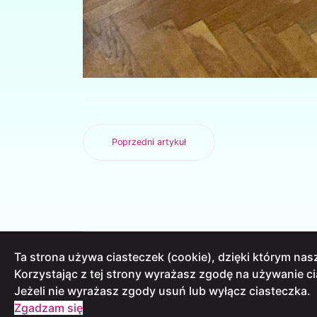
Poprzedni artykuł
Ta strona używa ciasteczek (cookie), dzięki którym nasz
INFORMACJA O PRZETWARZANIU DANYCH
Korzystając z tej strony wyrażasz zgodę na używanie c
DEKLARACJE DOSTĘPNOŚCI
Jeżeli nie wyrażasz zgody usuń lub wyłącz ciasteczka.
STANDARDY OCHRONY MAŁOLETNICH
Zgadzam się