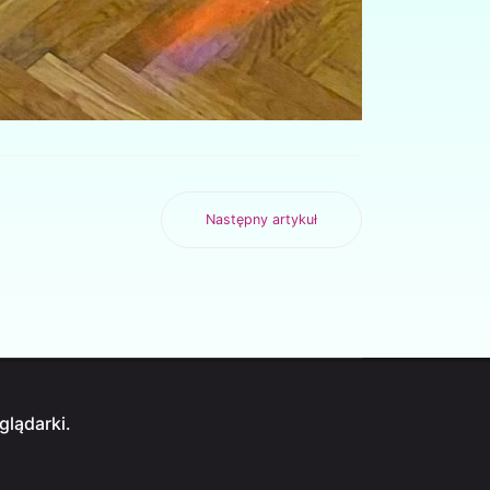
Następny artykuł
glądarki.